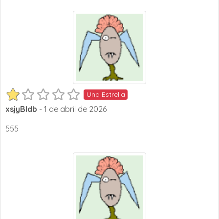
Una Estrella
xsjyBldb
- 1 de abril de 2026
555