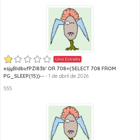
Una Estrella
xsjyBldbufPZl83b' OR 708=(SELECT 708 FROM
PG_SLEEP(15))--
- 1 de abril de 2026
555