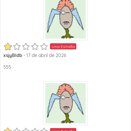
Una Estrella
xsjyBldb
- 17 de abril de 2026
555