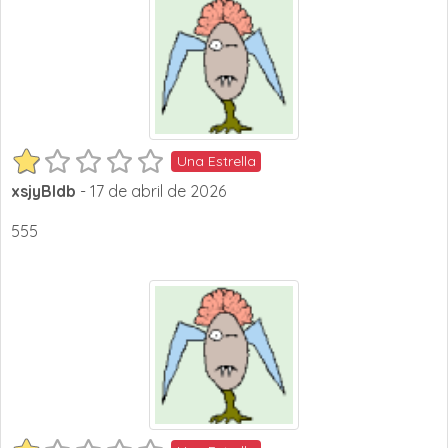
Una Estrella
xsjyBldb
- 17 de abril de 2026
555