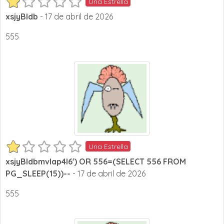
Una Estrella
xsjyBldb
- 17 de abril de 2026
555
Una Estrella
xsjyBldbmvIap4I6') OR 556=(SELECT 556 FROM
PG_SLEEP(15))--
- 17 de abril de 2026
555