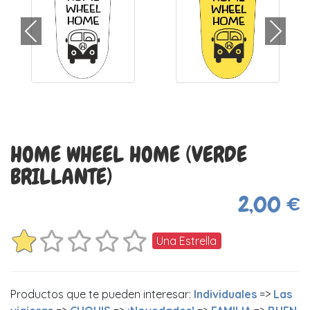
HOME WHEEL HOME (VERDE
BRILLANTE)
2,00 €
Una Estrella
Productos que te pueden interesar:
Individuales
=>
Las