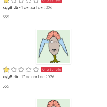
Una Estrella
xsjyBldb
- 1 de abril de 2026
555
Una Estrella
xsjyBldb
- 17 de abril de 2026
555