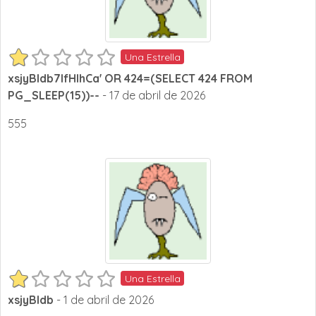
Una Estrella
xsjyBldb7IfHlhCa' OR 424=(SELECT 424 FROM
PG_SLEEP(15))--
- 17 de abril de 2026
555
Una Estrella
xsjyBldb
- 1 de abril de 2026