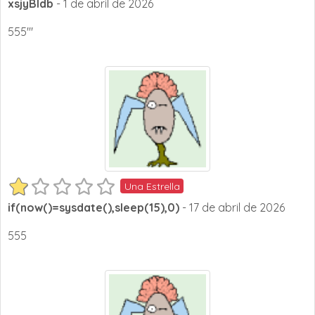
xsjyBldb
- 1 de abril de 2026
555'"
Una Estrella
if(now()=sysdate(),sleep(15),0)
- 17 de abril de 2026
555