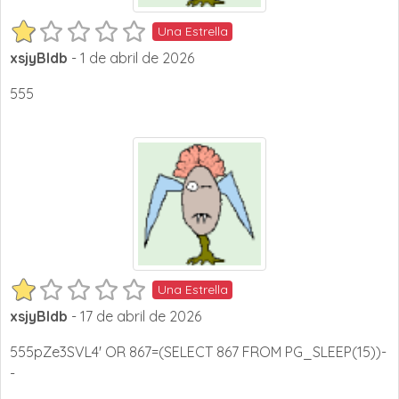
Una Estrella
xsjyBldb
- 1 de abril de 2026
555
Una Estrella
xsjyBldb
- 17 de abril de 2026
555pZe3SVL4' OR 867=(SELECT 867 FROM PG_SLEEP(15))-
-