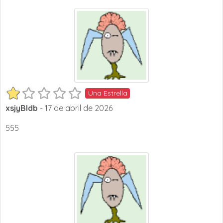
Una Estrella
xsjyBldb
- 17 de abril de 2026
555