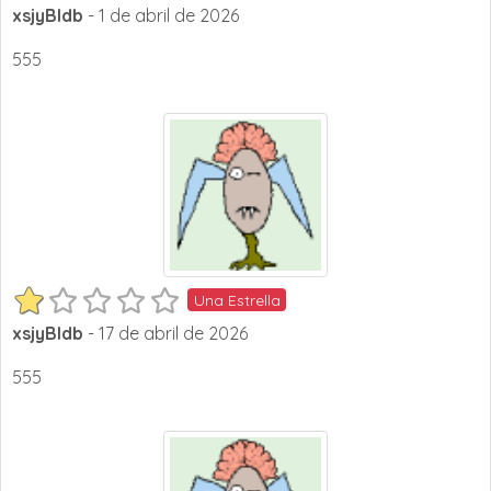
xsjyBldb
- 1 de abril de 2026
555
Una Estrella
xsjyBldb
- 17 de abril de 2026
555