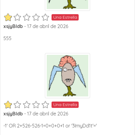
Una Estrella
xsjyBldb
- 17 de abril de 2026
555
Una Estrella
xsjyBldb
- 17 de abril de 2026
-1' OR 2+526-526-1=0+0+0+1 or '3ImyDd1t'='