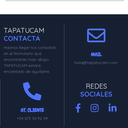
TAPATUCAM
CONTACTA
Haznos llegar tus consultas
en el formulario que
MAIL
encontrarás más abajo.
hola@tapatucam.com
TAPATUCAM estará
encantado de ayudarte.
REDES
SOCIALES
AT. CLIENTE
+34 673 36 92 49