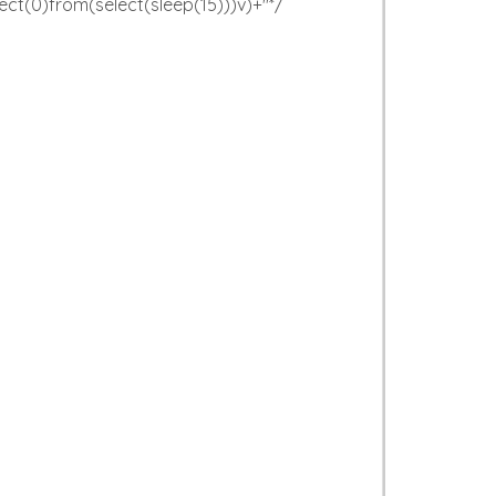
lect(0)from(select(sleep(15)))v)+"*/