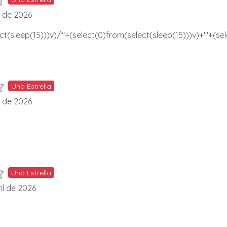
l de 2026
ct(sleep(15)))v)/*'+(select(0)from(select(sleep(15)))v)+'"+(se
Una Estrella
l de 2026
Una Estrella
il de 2026