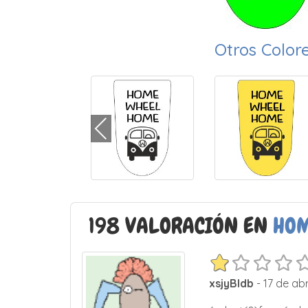
Otros Color
198 VALORACIÓN EN
HOM
xsjyBldb
- 17 de abr