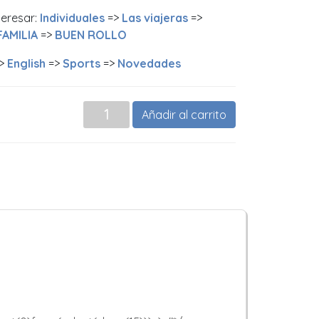
teresar:
Individuales
=>
Las viajeras
=>
FAMILIA
=>
BUEN ROLLO
>
English
=>
Sports
=>
Novedades
Añadir al carrito