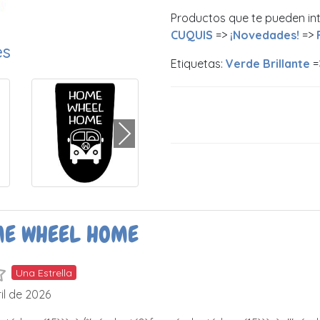
Productos que te pueden in
CUQUIS
=>
¡Novedades!
=>
es
Etiquetas:
Verde Brillante
=
E WHEEL HOME
Una Estrella
il de 2026