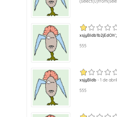
(select(0)from(sele
xsjyBldb1b2jEdOh'; 
555
xsjyBldb
- 1 de abri
555