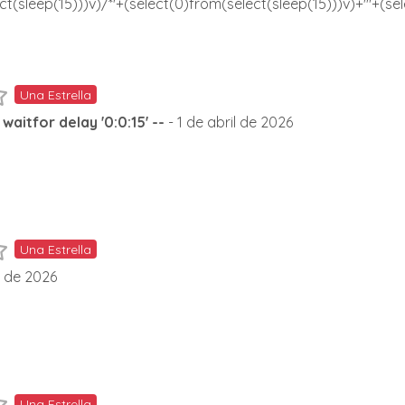
ct(sleep(15)))v)/*'+(select(0)from(select(sleep(15)))v)+'"+(se
Una Estrella
waitfor delay '0:0:15' --
- 1 de abril de 2026
Una Estrella
l de 2026
Una Estrella