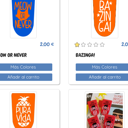
2,00 €
2,
OW OR NEVER
BAZINGA!
Más Colores
Más Colores
Añadir al carrito
Añadir al carrito