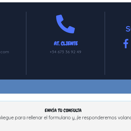
S
AT. CLIENTE
.com
+34 673 36 92 49
ENVÍA TU CONSULTA
liegue para rellenar el formulario y, ¡le responderemos volan