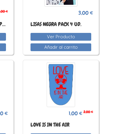
,00 €
3,00 €
AUPA ATHLETIC!!! BILBAO PACK 4 UD.
LISAS NEGRA PACK 4 UD.
Ver Producto
Añadir al carrito
2,00 €
00 €
1,00 €
LOVE IS IN THE AIR