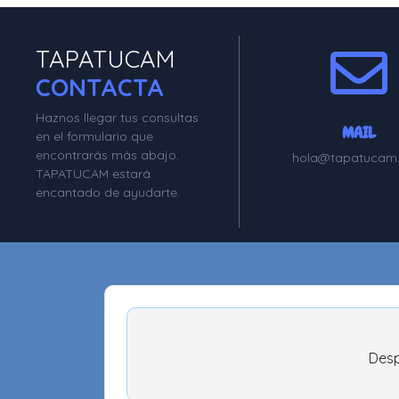
TAPATUCAM
CONTACTA
Haznos llegar tus consultas
MAIL
en el formulario que
encontrarás más abajo.
hola@tapatucam
TAPATUCAM estará
encantado de ayudarte.
Desp