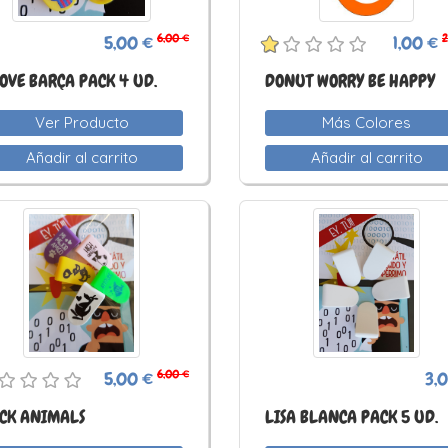
6,00 €
2
5,00 €
1,00 €
LOVE BARÇA PACK 4 UD.
DONUT WORRY BE HAPPY
Ver Producto
Más Colores
Añadir al carrito
Añadir al carrito
6,00 €
5,00 €
3,
CK ANIMALS
LISA BLANCA PACK 5 UD.