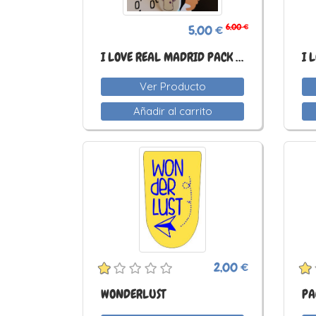
6,00 €
5,00 €
I LOVE REAL MADRID PACK 4 UD.
I 
Ver Producto
Añadir al carrito
2,00 €
WONDERLUST
PA