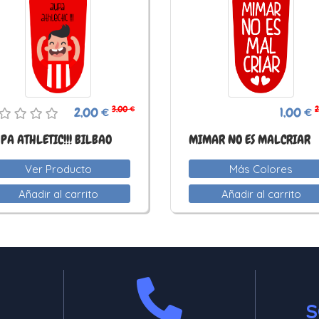
3,00 €
2
2,00 €
1,00 €
PA ATHLETIC!!! BILBAO
MIMAR NO ES MALCRIAR
Ver Producto
Más Colores
Añadir al carrito
Añadir al carrito
S