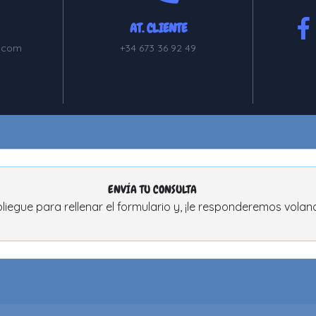
AT. CLIENTE
.com
+34 673 36 92 49
ENVÍA TU CONSULTA
liegue para rellenar el formulario y, ¡le responderemos volan