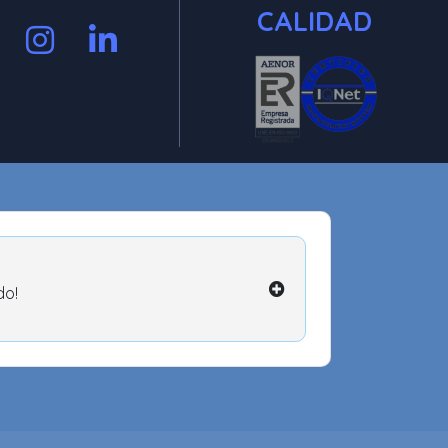
CALIDAD
do!