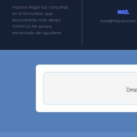
Haznos llegar tus consultas
MAIL
en el formulario que
encontrarás más abajo.
hola@tapatucam
TAPATUCAM estará
encantado de ayudarte.
Desp