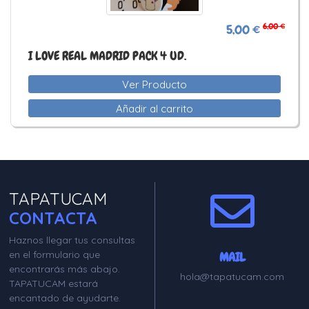
6,00 €
5,00 €
I LOVE REAL MADRID PACK 4 UD.
Ver Producto
Añadir al carrito
TAPATUCAM
CONTACTA
Haznos llegar tus consultas
en el formulario que
MAIL
encontrarás más abajo.
hola@tapatucam.com
TAPATUCAM estará
encantado de ayudarte.