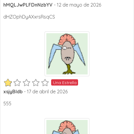
hMQLJwPLFDnNzbYV
- 12 de mayo de 2026
dHZOphDyAXxrsRsqCS
Una Estrella
xsjyBldb
- 17 de abril de 2026
555