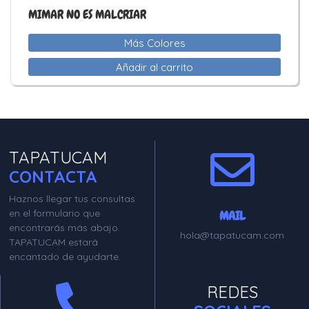
MIMAR NO ES MALCRIAR
Más Colores
Añadir al carrito
TAPATUCAM
CONTACTA
Haznos llegar tus consultas
en el formulario que
MAIL
encontrarás más abajo.
hola@tapatucam.com
TAPATUCAM estará
encantado de ayudarte.
REDES