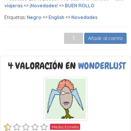
viajeras
=>
¡Novedades!
=>
BUEN ROLLO
Etiquetas:
Negro
=>
English
=>
Novedades
Añadir al carrito
4 VALORACIÓN EN
WONDERLUST
Media Estrella