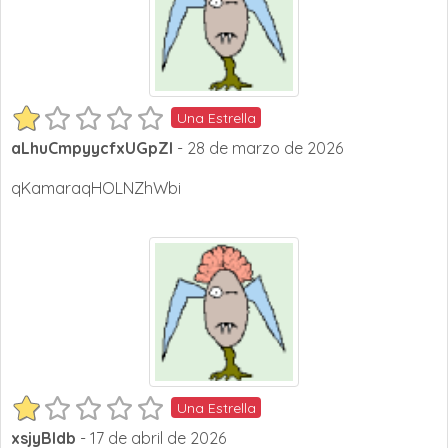
Una Estrella
aLhuCmpyycfxUGpZI
- 28 de marzo de 2026
qKamaraqHOLNZhWbi
Una Estrella
xsjyBldb
- 17 de abril de 2026