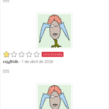
555
Una Estrella
xsjyBldb
- 1 de abril de 2026
555