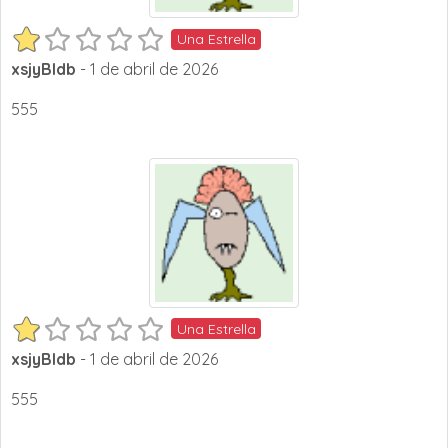
Una Estrella
xsjyBldb
- 1 de abril de 2026
555
Una Estrella
xsjyBldb
- 1 de abril de 2026
555