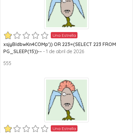
Una Estrella
xsjyBldbwKn4COMp')) OR 223=(SELECT 223 FROM
PG_SLEEP(15))--
- 1 de abril de 2026
555
Una Estrella