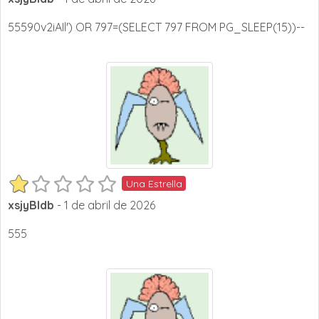
55590v2iAIl') OR 797=(SELECT 797 FROM PG_SLEEP(15))--
Una Estrella
xsjyBldb
- 1 de abril de 2026
555