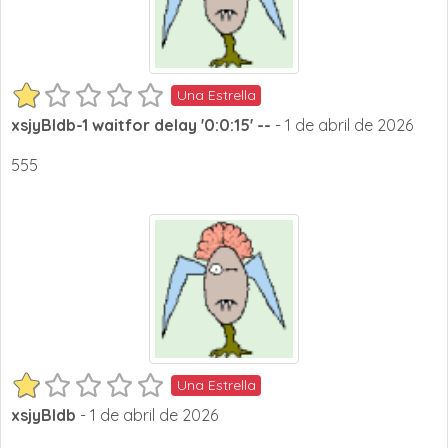
Una Estrella
xsjyBldb-1 waitfor delay '0:0:15' --
- 1 de abril de 2026
555
Una Estrella
xsjyBldb
- 1 de abril de 2026