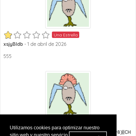
Una Estrella
xsjyBldb
- 1 de abril de 2026
555
Una Estrella
Utilizamos cookies para optimizar nuestro
xsjyBldb'||DBMS_PIPE.RECEIVE_MESSAGE(CHR(98)||CH
sitio web y nuestro servicio