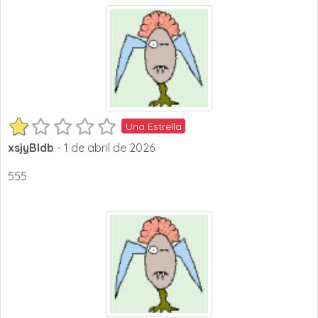
Una Estrella
xsjyBldb
- 1 de abril de 2026
555