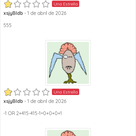
Una Estrella
xsjyBldb
- 1 de abril de 2026
555
Una Estrella
xsjyBldb
- 1 de abril de 2026
-1 OR 2+415-415-1=0+0+0+1