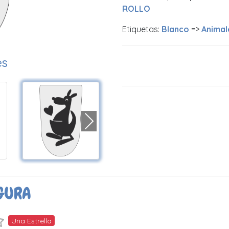
ROLLO
Etiquetas:
Blanco
=>
Animal
es
GURA
Una Estrella