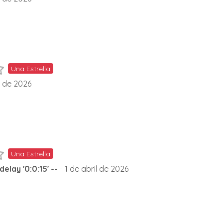
Una Estrella
l de 2026
Una Estrella
delay '0:0:15' --
- 1 de abril de 2026