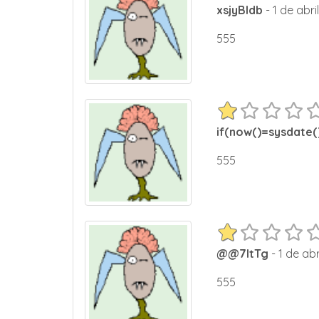
xsjyBldb
- 1 de abri
555
if(now()=sysdate()
555
@@7ltTg
- 1 de ab
555