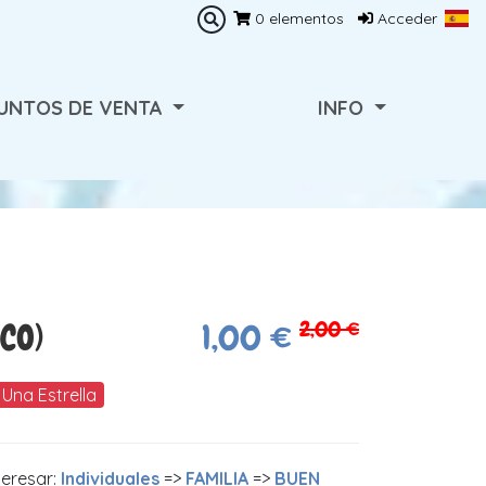
0
elementos
Acceder
UNTOS DE VENTA
INFO
2,00 €
CO)
1,00 €
Una Estrella
teresar:
Individuales
=>
FAMILIA
=>
BUEN