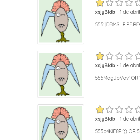
xsjyBldb
- 1 de abri
555'||DBMS_PIPE.RE
xsjyBldb
- 1 de abri
555MogJoVov' OR 1
xsjyBldb
- 1 de abri
555p4KIE8Pl')) OR