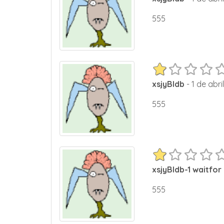
555
xsjyBldb
- 1 de abri
555
xsjyBldb-1 waitfor 
555