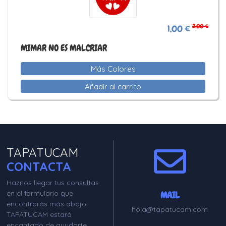
2,00 €
1,00 €
MIMAR NO ES MALCRIAR
Más Colores
Añadir al carrito
TAPATUCAM
CONTACTA
Haznos llegar tus consultas
en el formulario que
MAIL
encontrarás más abajo.
hola@tapatucam.com
TAPATUCAM estará
encantado de ayudarte.