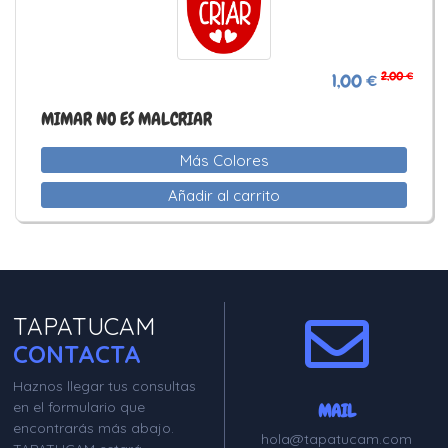
2,00 €
1,00 €
MIMAR NO ES MALCRIAR
Más Colores
Añadir al carrito
TAPATUCAM
CONTACTA
Haznos llegar tus consultas
en el formulario que
MAIL
encontrarás más abajo.
hola@tapatucam.com