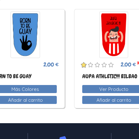
3
2,00 €
2,00 €
RN TO BE GUAY
AUPA ATHLETIC!!! BILBAO
Más Colores
Ver Producto
Añadir al carrito
Añadir al carrito