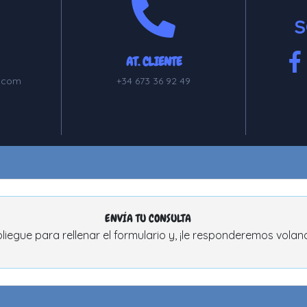
S
AT. CLIENTE
.com
+34 673 36 92 49
ENVÍA TU CONSULTA
liegue para rellenar el formulario y, ¡le responderemos volan