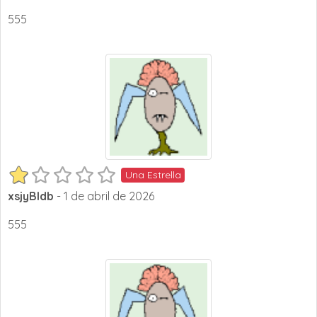
555
Una Estrella
xsjyBldb
- 1 de abril de 2026
555