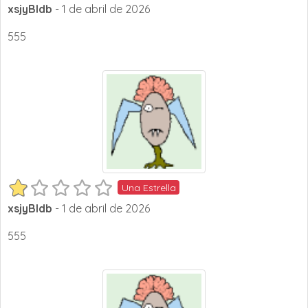
xsjyBldb
- 1 de abril de 2026
555
Una Estrella
xsjyBldb
- 1 de abril de 2026
555