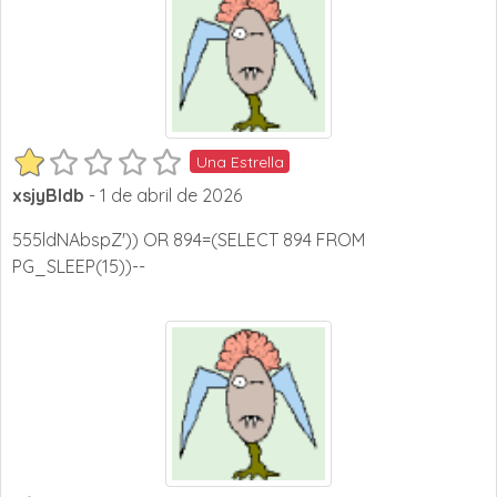
Una Estrella
xsjyBldb
- 1 de abril de 2026
555ldNAbspZ')) OR 894=(SELECT 894 FROM
PG_SLEEP(15))--