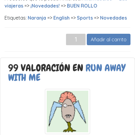
viajeras
=>
¡Novedades!
=>
BUEN ROLLO
Etiquetas:
Naranja
=>
English
=>
Sports
=>
Novedades
Añadir al carrito
99 VALORACIÓN EN
RUN AWAY
WITH ME