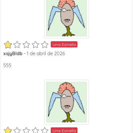
Una Estrella
xsjyBldb
- 1 de abril de 2026
555
Una Estrella