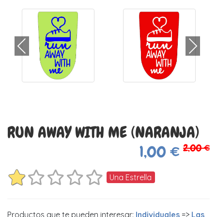
RUN AWAY WITH ME (NARANJA)
2,00 €
1,00 €
Una Estrella
Productos que te pueden interesar:
Individuales
=>
Las