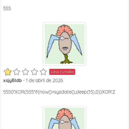
555
Una Estrella
xsjyBldb
- 1 de abril de 2026
5550'XOR(555*if(now()=sysdate(),sleep(15),0))XOR'Z