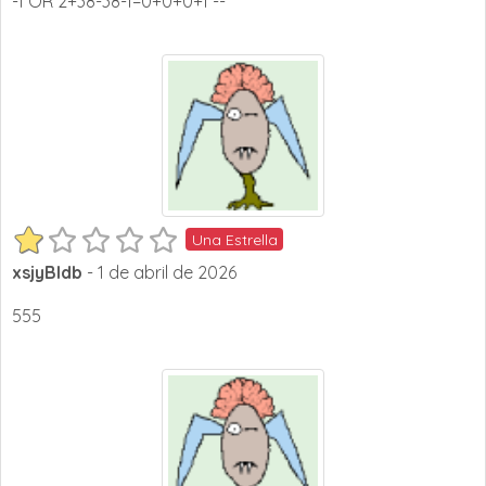
-1 OR 2+38-38-1=0+0+0+1 --
Una Estrella
xsjyBldb
- 1 de abril de 2026
555