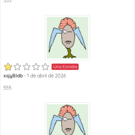
555
Una Estrella
xsjyBldb
- 1 de abril de 2026
555