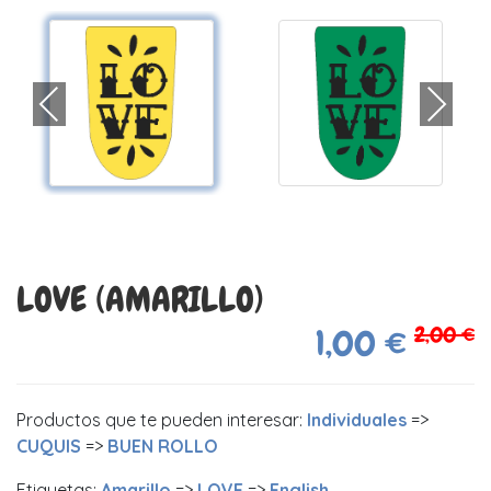
LOVE (AMARILLO)
2,00 €
1,00 €
Productos que te pueden interesar:
Individuales
=>
CUQUIS
=>
BUEN ROLLO
Etiquetas:
Amarillo
=>
LOVE
=>
English