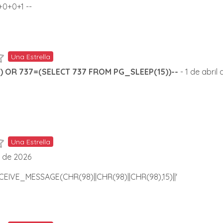
+0+0+1 --
Una Estrella
') OR 737=(SELECT 737 FROM PG_SLEEP(15))--
- 1 de abril
Una Estrella
l de 2026
CEIVE_MESSAGE(CHR(98)||CHR(98)||CHR(98),15)||'