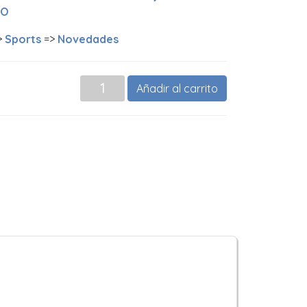
LO
>
Sports
=>
Novedades
Añadir al carrito