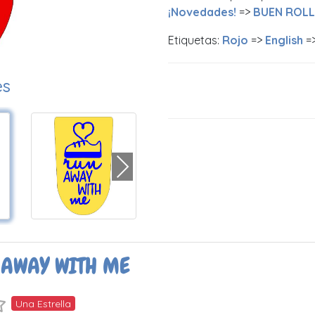
¡Novedades!
=>
BUEN ROL
Etiquetas:
Rojo
=>
English
=
es
AWAY WITH ME
Una Estrella