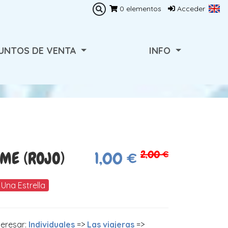
0
elementos
Acceder
UNTOS DE VENTA
INFO
2,00 €
ME (ROJO)
1,00 €
Una Estrella
teresar:
Individuales
=>
Las viajeras
=>