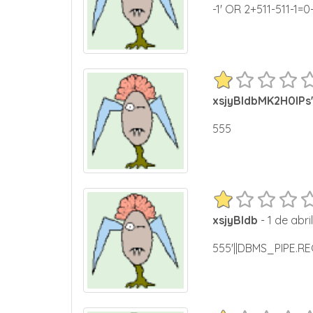
-1' OR 2+511-511-1=0
xsjyBldbMK2H0lPs
555
xsjyBldb
- 1 de abri
555'||DBMS_PIPE.RE