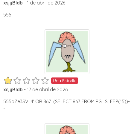
xsjyBldb
- 1 de abril de 2026
555
Una Estrella
xsjyBldb
- 17 de abril de 2026
555pZe3SVL4' OR 867=(SELECT 867 FROM PG_SLEEP(15))-
-