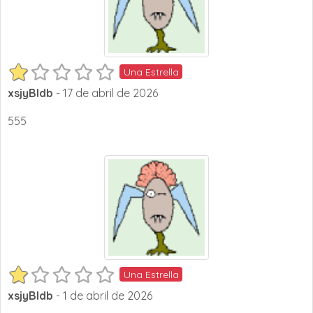
Una Estrella
xsjyBldb
- 17 de abril de 2026
555
Una Estrella
xsjyBldb
- 1 de abril de 2026