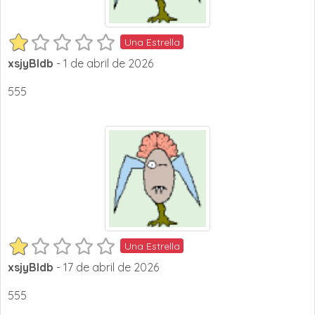
Una Estrella
xsjyBldb
- 1 de abril de 2026
555
Una Estrella
xsjyBldb
- 17 de abril de 2026
555