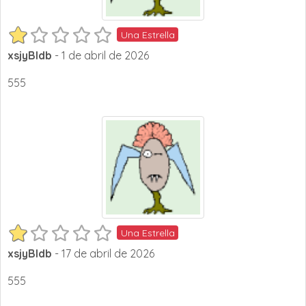
Una Estrella
xsjyBldb
- 1 de abril de 2026
555
Una Estrella
xsjyBldb
- 17 de abril de 2026
555