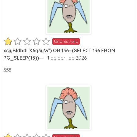
Una Estrella
xsjyBldbdLX6q3yW') OR 136=(SELECT 136 FROM
PG_SLEEP(15))--
- 1 de abril de 2026
555