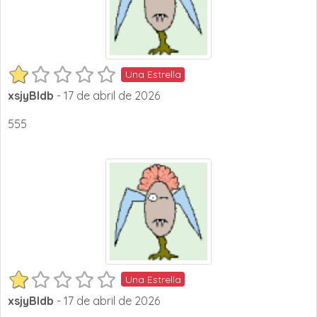
Una Estrella
xsjyBldb
- 17 de abril de 2026
555
Una Estrella
xsjyBldb
- 17 de abril de 2026