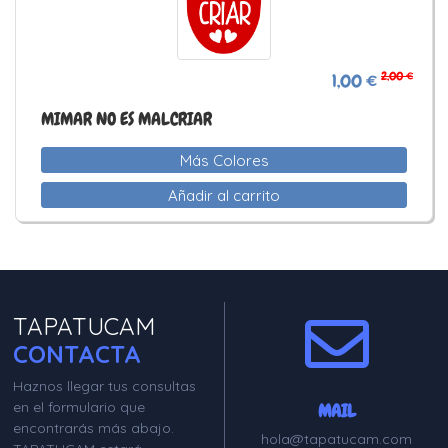
2,00 €
1,00 €
MIMAR NO ES MALCRIAR
Más Colores
Añadir al carrito
TAPATUCAM
CONTACTA
Haznos llegar tus consultas
en el formulario que
MAIL
encontrarás más abajo.
hola@tapatucam.com