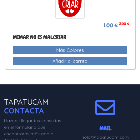
2,00 €
1,00 €
MIMAR NO ES MALCRIAR
Más Colores
Añadir al carrito
TAPATUCAM
CONTACTA
Haznos llegar tus consultas
en el formulario que
MAIL
encontrarás más abajo.
hola@tapatucam.com