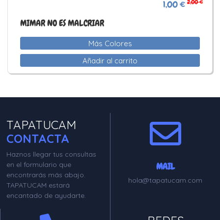
2,00 €
1,00 €
MIMAR NO ES MALCRIAR
Más Colores
Añadir al carrito
TAPATUCAM
CONTACTA
Haznos llegar tus consultas
en el formulario que
MAIL
encontrarás más abajo.
hola@tapatucam.com
TAPATUCAM estará
encantado de ayudarte.