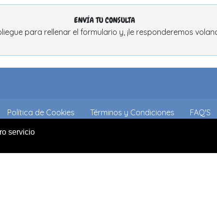
ENVÍA TU CONSULTA
liegue para rellenar el formulario y, ¡le responderemos volan
Política de Cookies
Términos y Condiciones
FAQ'S
ro servicio