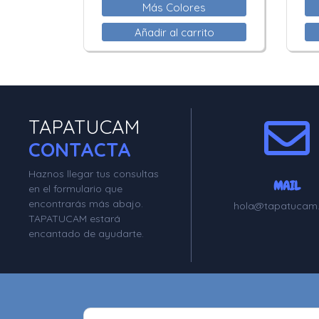
Más Colores
Añadir al carrito
TAPATUCAM
CONTACTA
Haznos llegar tus consultas
MAIL
en el formulario que
encontrarás más abajo.
hola@tapatucam
TAPATUCAM estará
encantado de ayudarte.