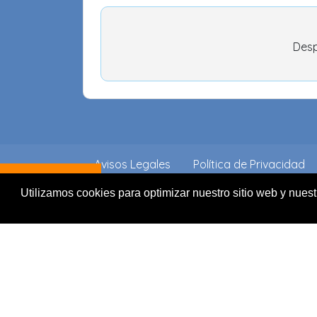
Desp
Avisos Legales
Política de Privacidad
Ofertas
Utilizamos cookies para optimizar nuestro sitio web y nuest
© 2019 by
DDM2
| All rights reserved