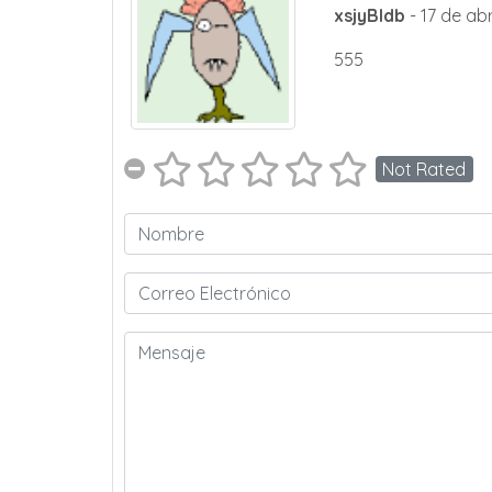
xsjyBldb
- 17 de abr
555
Not Rated