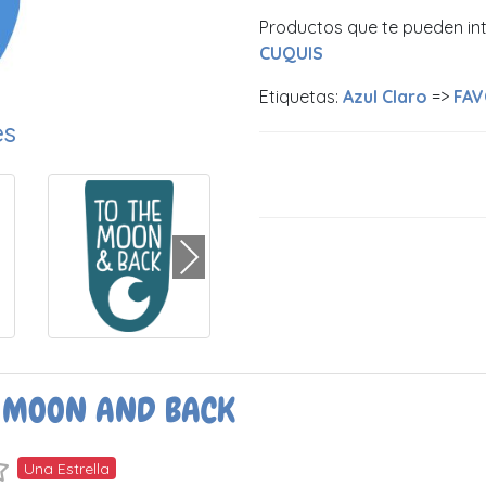
Productos que te pueden in
CUQUIS
Etiquetas:
Azul Claro
=>
FAV
es
E MOON AND BACK
Una Estrella