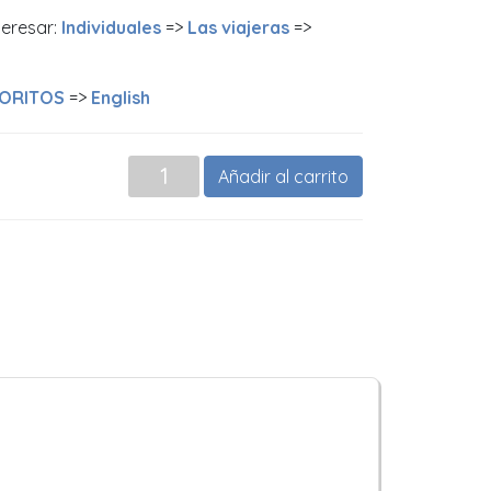
teresar:
Individuales
=>
Las viajeras
=>
ORITOS
=>
English
Añadir al carrito