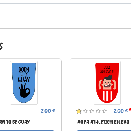
S
3
2,00 €
2,00 €
RN TO BE GUAY
AUPA ATHLETIC!!! BILBAO