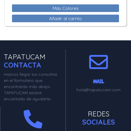
Más Colores
Añadir al carrito
TAPATUCAM
CONTACTA
Haznos llegar tus consultas
en el formulario que
MAIL
encontrarás más abajo.
hola@tapatucam.com
TAPATUCAM estará
encantado de ayudarte.
REDES
SOCIALES