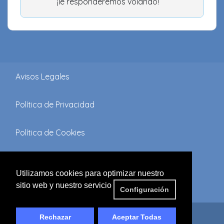
¡le responderemos volando!
Avisos Legales
Política de Privacidad
Política de Cookies
Términos y Condiciones
Utilizamos cookies para optimizar nuestro
sitio web y nuestro servicio
FAQ'S
Configuración
© 2019 by
DDM2
| All rights reserved
Rechazar
Aceptar Todas