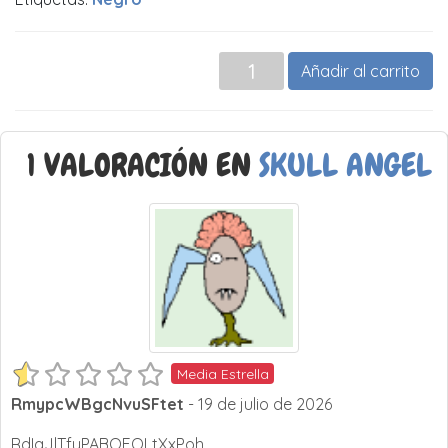
Añadir al carrito
1 VALORACIÓN EN
SKULL ANGEL
Media Estrella
RmypcWBgcNvuSFtet
- 19 de julio de 2026
RdIaJlTfyPABOFQLtXxPoh