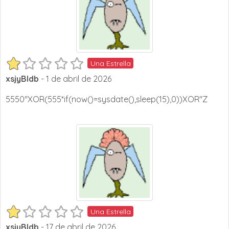
Una Estrella
xsjyBldb
- 1 de abril de 2026
5550"XOR(555*if(now()=sysdate(),sleep(15),0))XOR"Z
Una Estrella
xsjyBldb
- 17 de abril de 2026