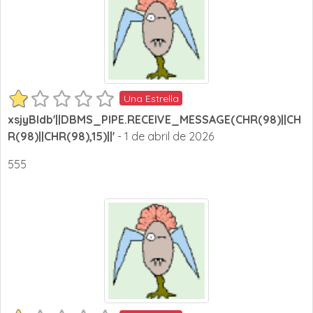
Una Estrella
xsjyBldb'||DBMS_PIPE.RECEIVE_MESSAGE(CHR(98)||CH
R(98)||CHR(98),15)||'
- 1 de abril de 2026
555