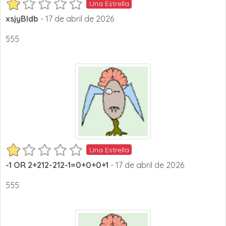
Una Estrella
xsjyBldb
- 17 de abril de 2026
555
Una Estrella
-1 OR 2+212-212-1=0+0+0+1
- 17 de abril de 2026
555