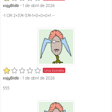
xsjyBldb
- 1 de abril de 2026
-1 OR 2+374-374-1=0+0+0+1 --
Una Estrella
xsjyBldb
- 1 de abril de 2026
555