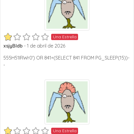
Una Estrella
xsjyBldb
- 1 de abril de 2026
555H51IRWr0') OR 841=(SELECT 841 FROM PG_SLEEP(15))-
-
Una Estrella