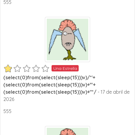
555
Una Estrella
(select(0)from(select(sleep(15)))v)/*'+
(select(0)from(select(sleep(15)))v)+'"+
(select(0)from(select(sleep(15)))v)+"*/
- 17 de abril de
2026
555