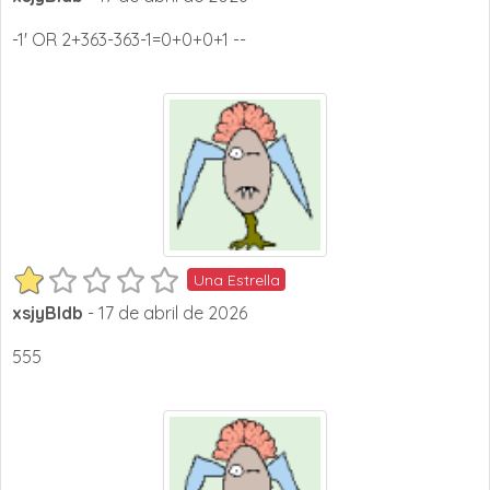
-1' OR 2+363-363-1=0+0+0+1 --
Una Estrella
xsjyBldb
- 17 de abril de 2026
555