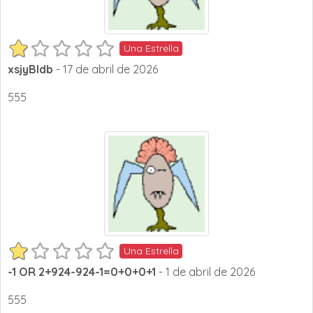
Una Estrella
xsjyBldb
- 17 de abril de 2026
555
Una Estrella
-1 OR 2+924-924-1=0+0+0+1
- 1 de abril de 2026
555