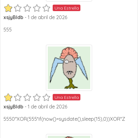
Una Estrella
xsjyBldb
- 1 de abril de 2026
555
Una Estrella
xsjyBldb
- 1 de abril de 2026
5550"XOR(555*if(now()=sysdate(),sleep(15),0))XOR"Z