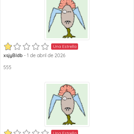
Una Estrella
xsjyBldb
- 1 de abril de 2026
555
Una Estrella