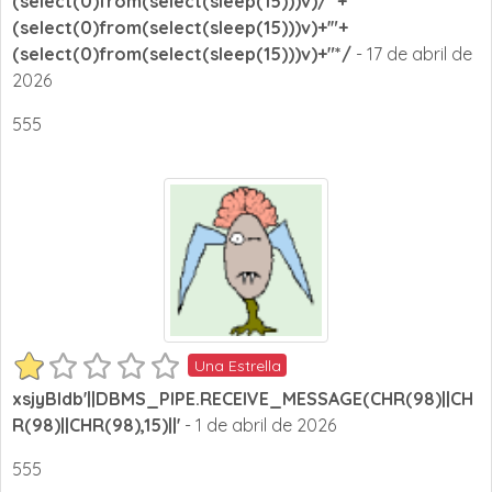
(select(0)from(select(sleep(15)))v)/*'+
(select(0)from(select(sleep(15)))v)+'"+
(select(0)from(select(sleep(15)))v)+"*/
- 17 de abril de
2026
555
Una Estrella
xsjyBldb'||DBMS_PIPE.RECEIVE_MESSAGE(CHR(98)||CH
R(98)||CHR(98),15)||'
- 1 de abril de 2026
555