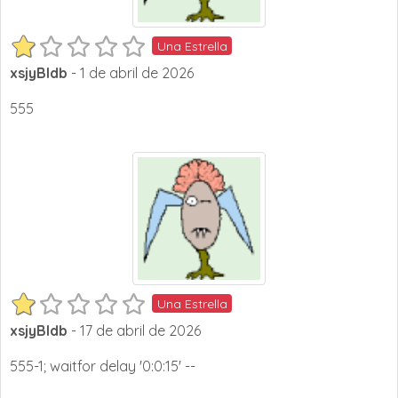
Una Estrella
xsjyBldb
- 1 de abril de 2026
555
Una Estrella
xsjyBldb
- 17 de abril de 2026
555-1; waitfor delay '0:0:15' --