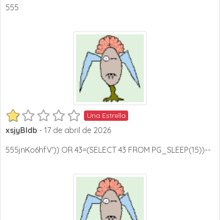
555
Una Estrella
xsjyBldb
- 17 de abril de 2026
555jnKo6hfV')) OR 43=(SELECT 43 FROM PG_SLEEP(15))--