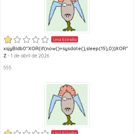
Una Estrella
xsjyBldb0"XOR(if(now()=sysdate(),sleep(15),0))XOR"
Z
- 1 de abril de 2026
555
Una Estrella