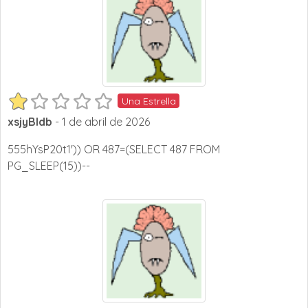
Una Estrella
xsjyBldb
- 1 de abril de 2026
555hYsP20t1')) OR 487=(SELECT 487 FROM
PG_SLEEP(15))--