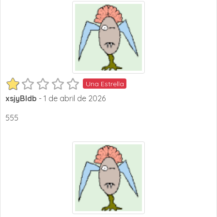
Una Estrella
xsjyBldb
- 1 de abril de 2026
555