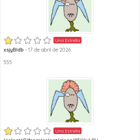
Una Estrella
xsjyBldb
- 17 de abril de 2026
555
Una Estrella