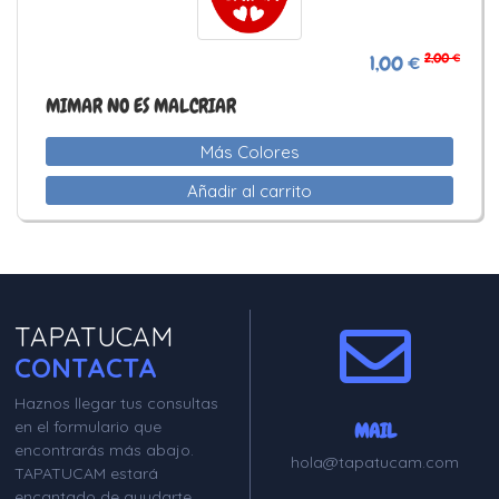
2,00 €
1,00 €
MIMAR NO ES MALCRIAR
Más Colores
Añadir al carrito
TAPATUCAM
CONTACTA
Haznos llegar tus consultas
en el formulario que
MAIL
encontrarás más abajo.
hola@tapatucam.com
TAPATUCAM estará
encantado de ayudarte.