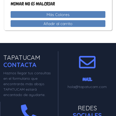
MIMAR NO ES MALCRIAR
Más Colores
Añadir al carrito
TAPATUCAM
CONTACTA
Haznos llegar tus consultas
en el formulario que
MAIL
encontrarás más abajo.
hola@tapatucam.com
TAPATUCAM estará
encantado de ayudarte.
REDES
SOCIALES