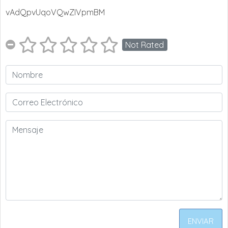
vAdQpvUqoVQwZIVpmBM
Not Rated
ENVIAR