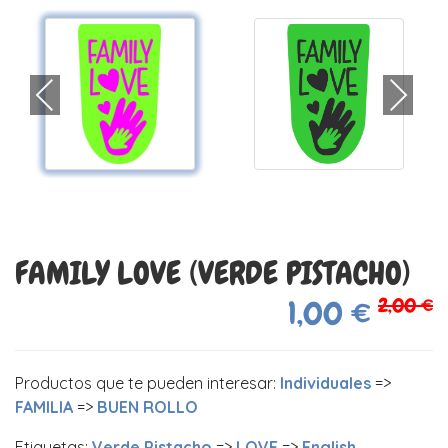
FAMILY LOVE (VERDE PISTACHO)
2,00 €
1,00 €
Productos que te pueden interesar:
Individuales
=>
FAMILIA
=>
BUEN ROLLO
Etiquetas:
Verde Pistacho
=>
LOVE
=>
English