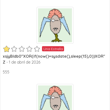
Una Estrella
xsjyBldb0"XOR(if(now()=sysdate(),sleep(15),0))XOR"
Z
- 1 de abril de 2026
555