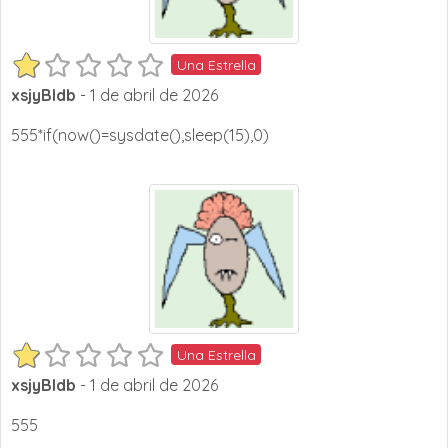
Una Estrella
xsjyBldb
- 1 de abril de 2026
555*if(now()=sysdate(),sleep(15),0)
Una Estrella
xsjyBldb
- 1 de abril de 2026
555