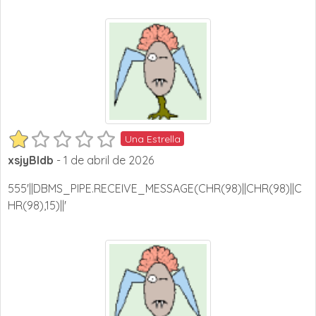
Una Estrella
xsjyBldb
- 1 de abril de 2026
555'||DBMS_PIPE.RECEIVE_MESSAGE(CHR(98)||CHR(98)||C
HR(98),15)||'