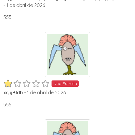
- 1 de abril de 2026
555
Una Estrella
xsjyBldb
- 1 de abril de 2026
555