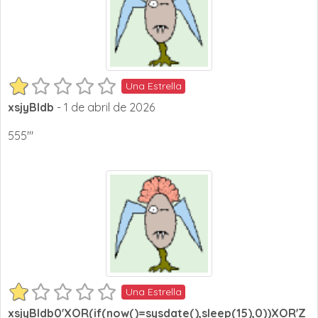
Una Estrella
xsjyBldb
- 1 de abril de 2026
555'"
Una Estrella
xsjyBldb0'XOR(if(now()=sysdate(),sleep(15),0))XOR'Z