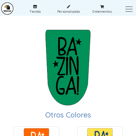
Tienda
Personalizada
0
elementos
Otros Colores