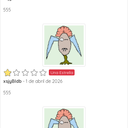
555
Una Estrella
xsjyBldb
- 1 de abril de 2026
555