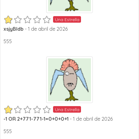
Una Estrella
xsjyBldb
- 1 de abril de 2026
555
Una Estrella
-1 OR 2+771-771-1=0+0+0+1
- 1 de abril de 2026
555