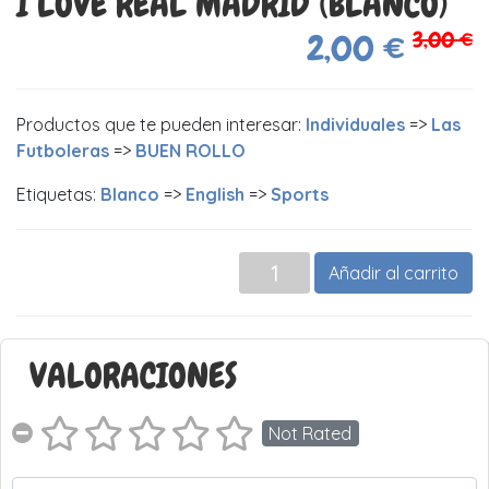
I LOVE REAL MADRID (BLANCO)
3,00 €
2,00 €
Productos que te pueden interesar:
Individuales
=>
Las
Futboleras
=>
BUEN ROLLO
Etiquetas:
Blanco
=>
English
=>
Sports
Añadir al carrito
VALORACIONES
Not Rated