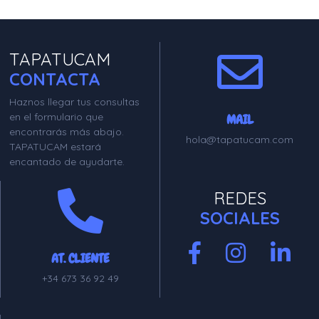
TAPATUCAM
CONTACTA
Haznos llegar tus consultas
en el formulario que
MAIL
encontrarás más abajo.
hola@tapatucam.com
TAPATUCAM estará
encantado de ayudarte.
REDES
SOCIALES
AT. CLIENTE
+34 673 36 92 49