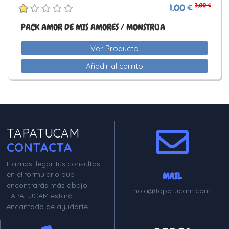
3,00 €
1,00 €
PACK AMOR DE MIS AMORES / MONSTRUA
Ver Producto
Añadir al carrito
TAPATUCAM
CONTACTA
Haznos llegar tus consultas
en el formulario que
MAIL
encontrarás más abajo.
hola@tapatucam.com
TAPATUCAM estará
encantado de ayudarte.